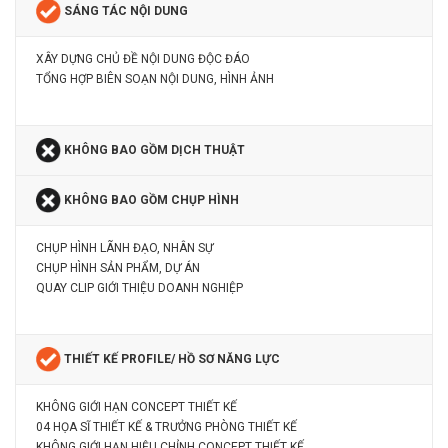
SÁNG TÁC NỘI DUNG
XÂY DỰNG CHỦ ĐỀ NỘI DUNG ĐỘC ĐÁO
TỔNG HỢP BIÊN SOẠN NỘI DUNG, HÌNH ẢNH
KHÔNG BAO GỒM DỊCH THUẬT
KHÔNG BAO GỒM CHỤP HÌNH
CHỤP HÌNH LÃNH ĐẠO, NHÂN SỰ
CHỤP HÌNH SẢN PHẨM, DỰ ÁN
QUAY CLIP GIỚI THIỆU DOANH NGHIỆP
THIẾT KẾ PROFILE/ HỒ SƠ NĂNG LỰC
KHÔNG GIỚI HẠN CONCEPT THIẾT KẾ
04 HỌA SĨ THIẾT KẾ & TRƯỞNG PHÒNG THIẾT KẾ
KHÔNG GIỚI HẠN HIỆU CHỈNH CONCEPT THIẾT KẾ