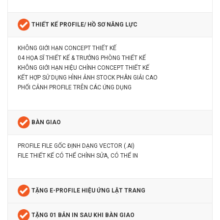
THIẾT KẾ PROFILE/ HỒ SƠ NĂNG LỰC
KHÔNG GIỚI HẠN CONCEPT THIẾT KẾ
04 HỌA SĨ THIẾT KẾ & TRƯỞNG PHÒNG THIẾT KẾ
KHÔNG GIỚI HẠN HIỆU CHỈNH CONCEPT THIẾT KẾ
KẾT HỢP SỬ DỤNG HÌNH ẢNH STOCK PHÂN GIẢI CAO
PHỐI CẢNH PROFILE TRÊN CÁC ỨNG DỤNG
BÀN GIAO
PROFILE FILE GỐC ĐỊNH DẠNG VECTOR (.AI)
FILE THIẾT KẾ CÓ THỂ CHỈNH SỬA, CÓ THỂ IN
TẶNG E-PROFILE HIỆU ỨNG LẬT TRANG
TẶNG 01 BẢN IN SAU KHI BÀN GIAO