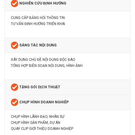
NGHIÊN CỨU ĐỊNH HƯỚNG
CUNG CẤP BẢNG HỎI THÔNG TIN
TƯ VẤN ĐỊNH HƯỚNG TRIỂN KHAI
SÁNG TÁC NỘI DUNG
XÂY DỰNG CHỦ ĐỀ NỘI DUNG ĐỘC ĐÁO
TỔNG HỢP BIÊN SOẠN NỘI DUNG, HÌNH ẢNH
TẶNG GÓI DỊCH THUẬT
CHỤP HÌNH DOANH NGHIÊP
CHỤP HÌNH LÃNH ĐẠO, NHÂN SỰ
CHỤP HÌNH SẢN PHẨM, DỰ ÁN
QUAY CLIP GIỚI THIỆU DOANH NGHIỆP