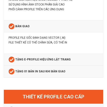
SỬ DỤNG HÌNH ẢNH STOCK PHÂN GIẢI CAO
PHỐI CẢNH PROFILE TRÊN CÁC ỨNG DỤNG
BÀN GIAO
PROFILE FILE GỐC ĐỊNH DẠNG VECTOR (.AI)
FILE THIẾT KẾ CÓ THỂ CHỈNH SỬA, CÓ THỂ IN
TẶNG E-PROFILE HIỆU ỨNG LẬT TRANG
TẶNG 01 BẢN IN SAU KHI BÀN GIAO
THIẾT KẾ PROFILE CAO CẤP