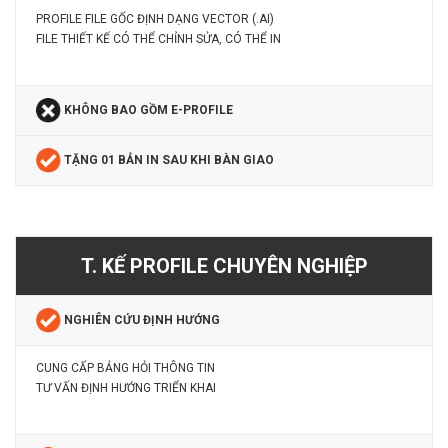
PROFILE FILE GỐC ĐỊNH DẠNG VECTOR (.AI)
FILE THIẾT KẾ CÓ THỂ CHỈNH SỬA, CÓ THỂ IN
KHÔNG BAO GỒM E-PROFILE
TẶNG 01 BẢN IN SAU KHI BÀN GIAO
T. KẾ PROFILE CHUYÊN NGHIỆP
NGHIÊN CỨU ĐỊNH HƯỚNG
CUNG CẤP BẢNG HỎI THÔNG TIN
TƯ VẤN ĐỊNH HƯỚNG TRIỂN KHAI