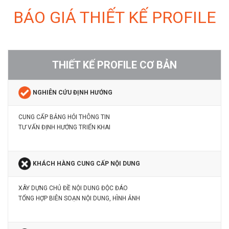
BÁO GIÁ THIẾT KẾ PROFILE
THIẾT KẾ PROFILE CƠ BẢN
NGHIÊN CỨU ĐỊNH HƯỚNG
CUNG CẤP BẢNG HỎI THÔNG TIN
TƯ VẤN ĐỊNH HƯỚNG TRIỂN KHAI
KHÁCH HÀNG CUNG CẤP NỘI DUNG
XÂY DỰNG CHỦ ĐỀ NỘI DUNG ĐỘC ĐÁO
TỔNG HỢP BIÊN SOẠN NỘI DUNG, HÌNH ẢNH