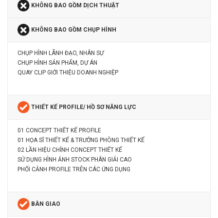
KHÔNG BAO GỒM DỊCH THUẬT
KHÔNG BAO GỒM CHỤP HÌNH
CHỤP HÌNH LÃNH ĐẠO, NHÂN SỰ
CHỤP HÌNH SẢN PHẨM, DỰ ÁN
QUAY CLIP GIỚI THIỆU DOANH NGHIỆP
THIẾT KẾ PROFILE/ HỒ SƠ NĂNG LỰC
01 CONCEPT THIẾT KẾ PROFILE
01 HỌA SĨ THIẾT KẾ & TRƯỞNG PHÒNG THIẾT KẾ
02 LẦN HIỆU CHỈNH CONCEPT THIẾT KẾ
SỬ DỤNG HÌNH ẢNH STOCK PHÂN GIẢI CAO
PHỐI CẢNH PROFILE TRÊN CÁC ỨNG DỤNG
BÀN GIAO