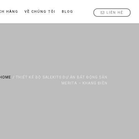
CH HÀNG
VỀ CHÚNG TÔI
BLOG
LIÊN HỆ
HOME
/
THIẾT KẾ BỘ SALEKITS DỰ ÁN BẤT ĐỘNG SẢN
MERITA – KHANG ĐIỀN