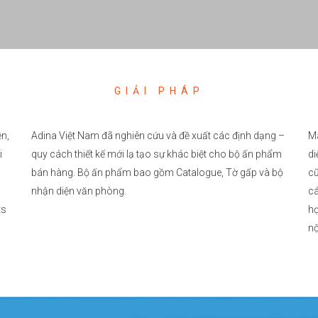
GIẢI PHÁP
ền,
Adina Việt Nam đã nghiên cứu và đề xuất các định dạng –
M
i
quy cách thiết kế mới lạ tạo sự khác biệt cho bộ ấn phẩm
di
bán hàng. Bộ ấn phẩm bao gồm Catalogue, Tờ gấp và bộ
cũ
nhận diện văn phòng.
cá
ts
hợ
nộ