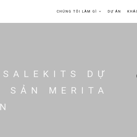
CHÚNG TÔI LÀM GÌ
DỰ ÁN
KHÁ
 SALEKITS DỰ
G SẢN MERITA
ỀN