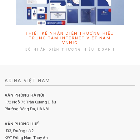
THIẾT KẾ NHẬN DIỆN THƯƠNG HIỆU
TRUNG TÂM INTERNET VIỆT NAM
VNNIC
BỘ NHẬN DIỆN THƯƠNG HIỆU, DOANH
NGHIỆP NHÀ NƯỚC, KỸ THUẬT CÔNG
NGHỆ, TỔ CHỨC CHÍNH PHỦ
ADINA VIỆT NAM
VĂN PHÒNG HÀ NỘI:
172 Ngõ 75 Trần Quang Diệu
Phường Đống Đa, Hà Nội.
VĂN PHÒNG HUẾ:
J33, Đường số 2
KĐT Đông Nam Thủy An