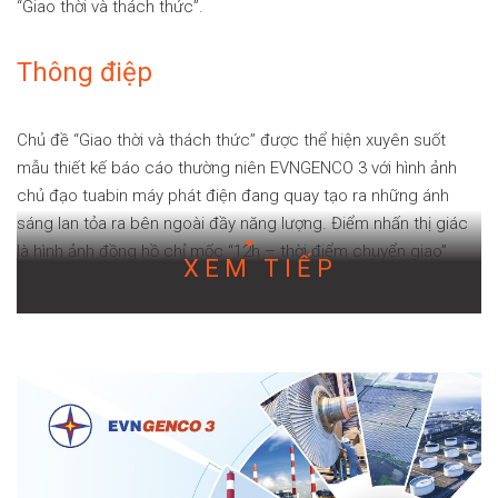
“Giao thời và thách thức”.
Thông điệp
Chủ đề “Giao thời và thách thức” được thể hiện xuyên suốt
mẫu thiết kế báo cáo thường niên EVNGENCO 3 với hình ảnh
chủ đạo tuabin máy phát điện đang quay tạo ra những ánh
sáng lan tỏa ra bên ngoài đầy năng lượng. Điểm nhấn thị giác
là hình ảnh đồng hồ chỉ mốc “12h – thời điểm chuyển giao”
XEM TIẾP
mang tính liên kết cao với thông điệp chủ đạo.
Tìm hiểu thêm