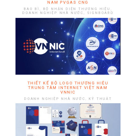
NAM PVGAS CNG
BAO BÌ, BỘ NHẬN DIỆN THƯƠNG HIỆU,
DOANH NGHIỆP NHÀ NƯỚC, SIGNBOARD
THIẾT KẾ BỘ LOGO THƯƠNG HIỆU
TRUNG TÂM INTERNET VIỆT NAM
VNNIC
DOANH NGHIỆP NHÀ NƯỚC, KỸ THUẬT
CÔNG NGHỆ, LOGO/MASCOT, TỔ CHỨC
CHÍNH PHỦ