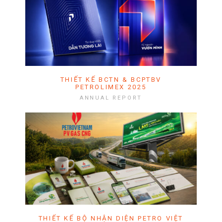
THIẾT KẾ BCTN & BCPTBV
PETROLIMEX 2025
ANNUAL REPORT
THIẾT KẾ BỘ NHẬN DIỆN PETRO VIỆT