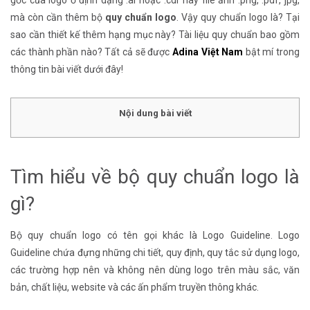
gốc của logo ở định dạng .ai hoặc .cdr hay file ảnh .png, .pdf, jpg,
mà còn cần thêm bộ
quy chuẩn logo
. Vậy quy chuẩn logo là? Tại
sao cần thiết kế thêm hạng mục này? Tài liệu quy chuẩn bao gồm
các thành phần nào? Tất cả sẽ được
Adina Việt Nam
bật mí trong
thông tin bài viết dưới đây!
Nội dung bài viết
Tìm hiểu về bộ quy chuẩn logo là
gì?
Bộ quy chuẩn logo có tên gọi khác là Logo Guideline. Logo
Guideline chứa đựng những chi tiết, quy định, quy tắc sử dụng logo,
các trường hợp nên và không nên dùng logo trên màu sắc, văn
bản, chất liệu, website và các ấn phẩm truyền thông khác.