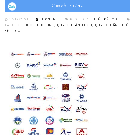
Chia sẻ trên Zalo
17/12/2021
THONGNT
POSTED IN:
THIẾT KẾ LOGO
TAGGED:
LOGO GUIDELINE
,
QUY CHUẨN LOGO
,
QUY CHUẨN THIẾT
KẾ LOGO