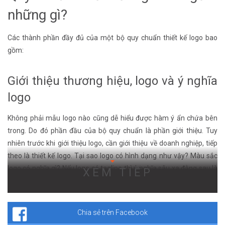
những gì?
Các thành phần đầy đủ của một bộ quy chuẩn thiết kế logo bao
gồm:
Giới thiệu thương hiệu, logo và ý nghĩa
logo
Không phải mẫu logo nào cũng dễ hiểu được hàm ý ẩn chứa bên
trong. Do đó phần đầu của bộ quy chuẩn là phần giới thiệu. Tuy
nhiên trước khi giới thiệu logo, cần giới thiệu về doanh nghiệp, tiếp
theo là thiết kế logo. Tại sao logo có hình dạng như vậy? Màu sắc
logo có nghĩa gì? Nếu logo có tagline thì ý nghĩa sâu xa đằng sau là
XEM TIẾP
gì? Logo có liên quan gì đến ngành nghề hoạt động của doanh
nghiệp không? Phần giới thiệu này giúp khách hàng có cái nhìn
tổng quan về logo hơn.
Chia sẻ trên Facebook