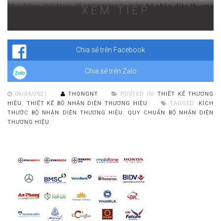
Như Adina Việt Nam đã phân tích bên trên,
bộ nhận diện thương
XEM TIẾP
hiệu đầy đủ
bao gồm rất nhiều hạng mục. Mỗi hạng mục có kích
thước thiết kế riêng. Dưới đây là chi tiết
quy chuẩn bộ nhận diện
thương hiệu
về mặt kích thước bạn nên biết:
Chia sẻ trên Facebook
Chia sẻ trên Zalo
09/04/2021
THONGNT
POSTED IN:
THIẾT KẾ THƯƠNG
HIỆU
,
THIẾT KẾ BỘ NHẬN DIỆN THƯƠNG HIỆU
TAGGED:
KÍCH
THƯỚC BỘ NHẬN DIỆN THƯƠNG HIỆU
,
QUY CHUẨN BỘ NHẬN DIỆN
THƯƠNG HIỆU