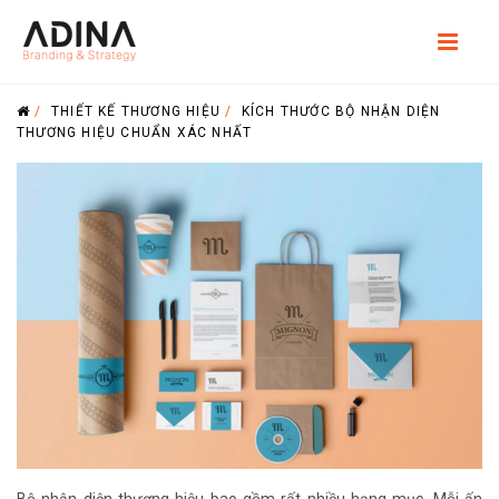
/
THIẾT KẾ THƯƠNG HIỆU
/
KÍCH THƯỚC BỘ NHẬN DIỆN
THƯƠNG HIỆU CHUẨN XÁC NHẤT
Bộ nhận diện thương hiệu bao gồm rất nhiều hạng mục. Mỗi ấn