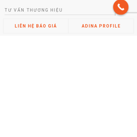
TƯ VẤN THƯƠNG HIỆU
Tư vấn chiến lược khác biệt hóa thương hiệu
LIÊN HỆ BÁO GIÁ
ADINA PROFILE
Tư vấn định vị thương hiệu
Tư vấn kiến trúc thương hiệu
Tư vấn thuộc tính thương hiệu
Phân tích thị trường cạnh tranh
Nghiên cứu đánh giá thương hiệu
TIN TỨC
Hướng dẫn cách điền tờ khai đăng ký nhãn hiệu mới nhất
2026 (Chi tiết từng mục)
Posted by Minh Tâm 30 Th12
Chi phí đăng ký bảo hộ nhãn hiệu mới nhất năm 2026
Posted by Minh Tâm 29 Th12