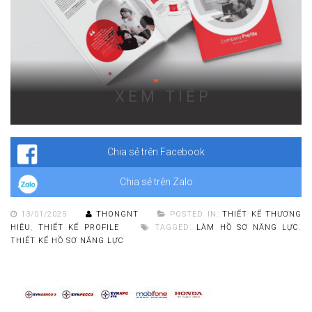
XEM TIẾP
Khách hàng sử dụng dịch vụ làm hồ sơ năng lực tại ADINA
Tại sao nên sử dụng dịch vụ làm hồ sơ năng lực?
Chia sẻ trên Facebook
Chia sẻ trên Zalo
13/01/2025
THONGNT
POSTED IN:
THIẾT KẾ THƯƠNG
HIỆU
,
THIẾT KẾ PROFILE
TAGGED:
LÀM HỒ SƠ NĂNG LỰC
,
THIẾT KẾ HỒ SƠ NĂNG LỰC