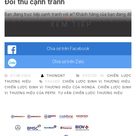
Đối thủ cạnh tranh
Bạn đang trực tiếp cạnh tranh với ai? Khách hàng của bạn đang để
mắt tới đơn vị nào? Điểm mạnh và điểm yếu của họ là gì? Định vị
XEM TIẾP
của họ đang ở đâu? Nếu bạn làm tốt hơn đối thủ, hãy cố gắng thúc
đẩy những điểm mạnh của bạn nếu nó có ý nghĩa với khách hàng
của bạn.
Chia sẻ trên Facebook
Chia sẻ trên Zalo
07/08/2020
THONGNT
POSTED IN:
CHIẾN LƯỢC
THƯƠNG HIỆU
TAGGED:
CHIẾN LƯỢC ĐỊNH VỊ THƯƠNG HIỆU
,
CHIẾN LƯỢC ĐỊNH VỊ THƯƠNG HIỆU CỦA HONDA
,
CHIẾN LƯỢC ĐỊNH
VỊ THƯƠNG HIỆU CỦA PEPSI
,
TƯ VẤN CHIẾN LƯỢC THƯƠNG HIỆU