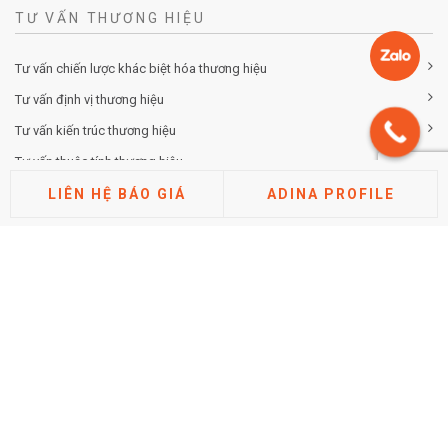
TƯ VẤN THƯƠNG HIỆU
Tư vấn chiến lược khác biệt hóa thương hiệu
Tư vấn định vị thương hiệu
Tư vấn kiến trúc thương hiệu
Tư vấn thuộc tính thương hiệu
Phân tích thị trường cạnh tranh
LIÊN HỆ BÁO GIÁ
ADINA PROFILE
Nghiên cứu đánh giá thương hiệu
TIN TỨC
Hướng dẫn cách điền tờ khai đăng ký nhãn hiệu mới nhất
2026 (Chi tiết từng mục)
Posted by Minh Tâm 30 Th12
Chi phí đăng ký bảo hộ nhãn hiệu mới nhất năm 2026
Posted by Minh Tâm 29 Th12