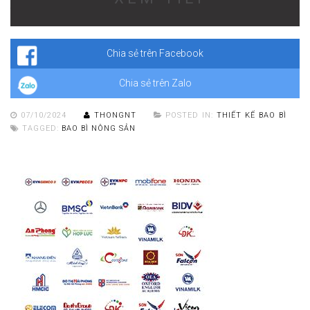
tải một cách rõ ràng
để khách hàng dễ dàng hiểu về sản phẩm.
Tính
minh bạch về thông tin
cũng sẽ giúp doanh nghiệp tạo dựng
được lòng tin với khách hàng.
Chia sẻ trên Facebook
Chia sẻ trên Zalo
07/10/2024
THONGNT
POSTED IN:
THIẾT KẾ BAO BÌ
TAGGED:
BAO BÌ NÔNG SẢN