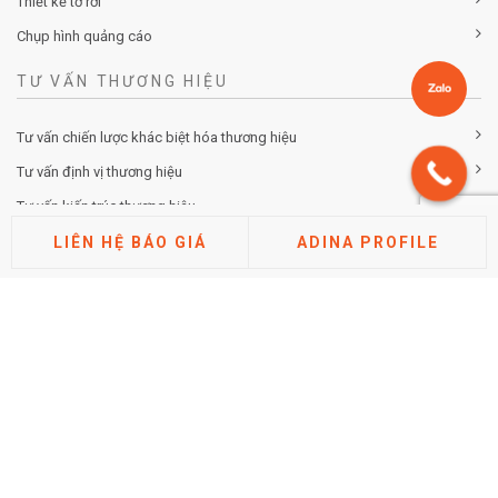
Thiết kế tờ rơi
Chụp hình quảng cáo
TƯ VẤN THƯƠNG HIỆU
Tư vấn chiến lược khác biệt hóa thương hiệu
Tư vấn định vị thương hiệu
Tư vấn kiến trúc thương hiệu
LIÊN HỆ BÁO GIÁ
ADINA PROFILE
Tư vấn thuộc tính thương hiệu
Phân tích thị trường cạnh tranh
Nghiên cứu đánh giá thương hiệu
TIN TỨC
Hướng dẫn cách điền tờ khai đăng ký nhãn hiệu mới nhất
2026 (Chi tiết từng mục)
Posted by Minh Tâm 30 Th12