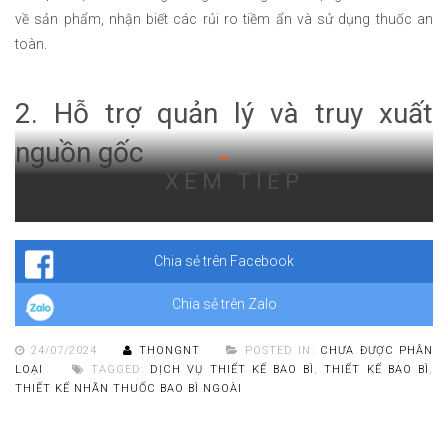
về sản phẩm, nhận biết các rủi ro tiềm ẩn và sử dụng thuốc an
toàn.
2. Hỗ trợ quản lý và truy xuất
nguồn gốc
XEM TIẾP
Có
thiết kế nhãn thuốc bao bì ngoài
, các cơ quan pháp lí dễ dàng
theo dõi, kiểm soát chất lượng sản phẩm, dễ dàng truy xuất nguồn
gốc trong trường hợp có sự có.
Chia sẻ trên Facebook
Chia sẻ trên Zalo
24/07/2024
THONGNT
POSTED IN:
CHƯA ĐƯỢC PHÂN
LOẠI
TAGGED:
DỊCH VỤ THIẾT KẾ BAO BÌ
,
THIẾT KẾ BAO BÌ
,
THIẾT KẾ NHÃN THUỐC BAO BÌ NGOÀI