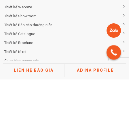
Thiết kế Website
Thiết kế Showroom
Thiết kế Báo cáo thường niên
Thiết kế Catalogue
Thiết kế Brochure
Thiết kế tờ rơi
Chụp hình quảng cáo
LIÊN HỆ BÁO GIÁ
ADINA PROFILE
TƯ VẤN THƯƠNG HIỆU
Tư vấn chiến lược khác biệt hóa thương hiệu
Tư vấn định vị thương hiệu
Tư vấn kiến trúc thương hiệu
Tư vấn thuộc tính thương hiệu
Phân tích thị trường cạnh tranh