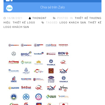
Chia sẻ trên Zalo
16/08/2021
THONGNT
POSTED IN:
THIẾT KẾ THƯƠNG
HIỆU
,
THIẾT KẾ LOGO
TAGGED:
LOGO KHÁCH SẠN
,
THIẾT KẾ
LOGO KHÁCH SẠN