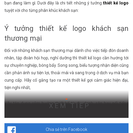
bạn đang làm gì. Dưới đây là chi tiết những ý tưởng
thiết kế logo
tuyệt vời cho từng phân khúc khách sạn:
Ý tưởng thiết kế logo khách sạn
thương mại
Đối với những khách sạn thương mại dành cho việc tiếp đón doanh
nhân, tập đoàn hội họp, nghỉ dưỡng thì thiết kế logo cần hướng tới
sự chuyên nghiệp, bóng bẩy. Song song, biểu tượng nhận diện cũng
cần phản ánh sự tiện lợi, thoải mái và sang trọng ở dịch vụ mà bạn
cung cấp. Hãy cố gắng tạo ra một thiết kế gợi cảm giác hiện đại,
tiện nghi nhất,
Hãy tận dụng cảm hướng thiết kế từ địa danh, sân bay nổi tiếng
XEM TIẾP
hoặc một địa điểm lý tưởng nào xung quanh khách sạn làm nền
tảng thiết kế. Kết hợp cùng màu sắc, font chữ hiện đại, nhất quán
để củng cố bản sắc công ty.
Chia sẻ trên Facebook