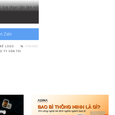
c lựa chọn cần làm nổi
ng điệp nhất định. Do
 ý nghĩa và phong thủy.
ên Zalo
 KẾ LOGO
TAGGED:
G TY VẬN TẢI