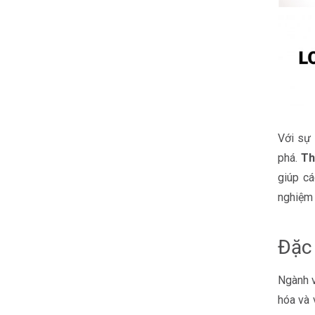
Với sự 
phá.
Th
giúp c
nghiệm 
Đặc 
Ngành v
hóa và 