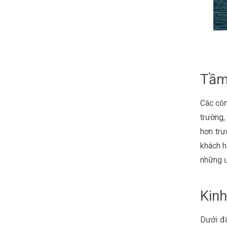
Tầm 
Các côn
trường,
hơn trư
khách h
những 
Kinh
Dưới đâ