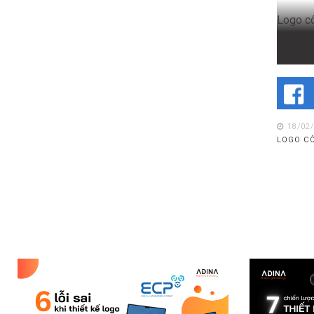
Logo cô
bật đảm
đó khi 
Có thể 
18/02
LOGO CÔ