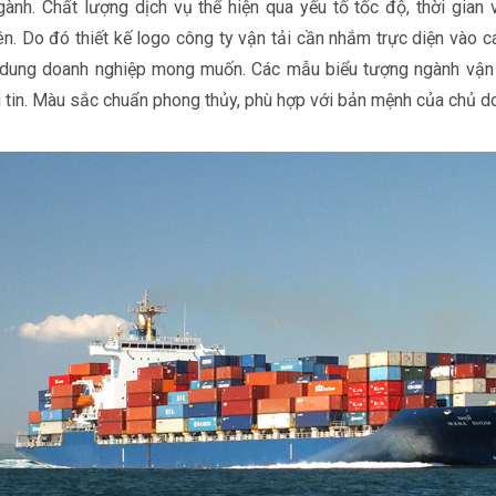
gành. Chất lượng dịch vụ thể hiện qua yếu tố tốc độ, thời gian
ên. Do đó thiết kế logo công ty vận tải cần nhắm trực diện vào cá
 dung doanh nghiệp mong muốn. Các mẫu biểu tượng ngành vận t
ng tin. Màu sắc chuẩn phong thủy, phù hợp với bản mệnh của chủ d