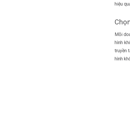
hiệu qu
Chọn
Mỗi doa
hình kh
truyền 
hình kh