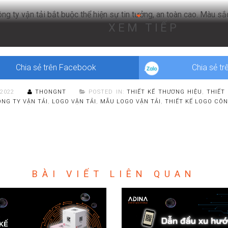
ng ty vận tải bắt buộc thể hiện sự tin tưởng, an toàn cao. Màu sắ
XEM TIẾP
 bảo các tiêu chí trên. Trên thực tế, mỗi màu sắc mang một thô
thiết kế logo công ty vận tải, cần chú ý thêm tới yếu tố thông điệp
tham khảo một trong số những gam màu phổ biến như:
Chia sẻ trên Facebook
Chia sẻ tr
/2022
THONGNT
POSTED IN:
THIẾT KẾ THƯƠNG HIỆU
,
THIẾT
NG TY VẬN TẢI
,
LOGO VẬN TẢI
,
MẪU LOGO VẬN TẢI
,
THIẾT KẾ LOGO CÔN
BÀI VIẾT LIÊN QUAN