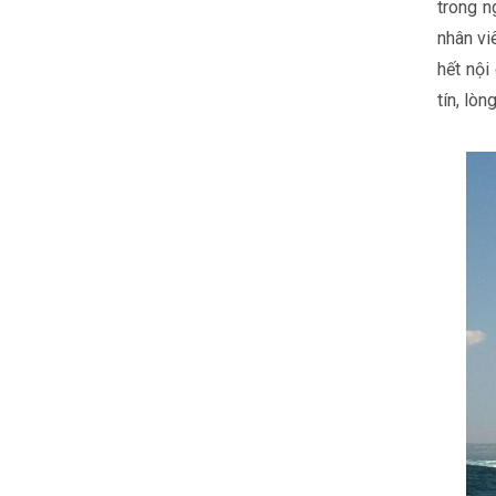
trong n
nhân vi
hết nội
tín, lò