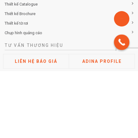
Thiết kế Catalogue
Thiết kế Brochure
Thiết kế tờ rơi
Chụp hình quảng cáo
TƯ VẤN THƯƠNG HIỆU
Tư vấn chiến lược khác biệt hóa thương hiệu
LIÊN HỆ BÁO GIÁ
ADINA PROFILE
Tư vấn định vị thương hiệu
Tư vấn kiến trúc thương hiệu
Tư vấn thuộc tính thương hiệu
Phân tích thị trường cạnh tranh
Nghiên cứu đánh giá thương hiệu
TIN TỨC
Hướng dẫn cách điền tờ khai đăng ký nhãn hiệu mới nhất