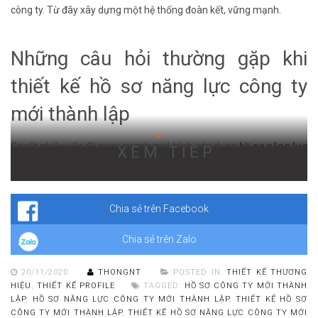
công ty. Từ đây xây dựng một hệ thống đoàn kết, vững mạnh.
Những câu hỏi thường gặp khi
thiết kế hồ sơ năng lực công ty
mới thành lập
Có rất nhiều vấn đề xoay quanh quá trình xây dựng
hồ sơ năng lực
XEM TIẾP
cho công ty mới thành lập. Dưới đây Adina Việt Nam đã lọc giúp
bạn 4 câu hỏi thường gặp nhất khi thiết kế ấn phẩm này mà chúng
tôi nhận được từ phía khách hàng:
Chia sẻ trên Facebook
Chia sẻ trên Zalo
20/11/2020
THONGNT
POSTED IN:
THIẾT KẾ THƯƠNG
HIỆU
,
THIẾT KẾ PROFILE
TAGGED:
HỒ SƠ CÔNG TY MỚI THÀNH
LẬP
,
HỒ SƠ NĂNG LỰC CÔNG TY MỚI THÀNH LẬP
,
THIẾT KẾ HỒ SƠ
CÔNG TY MỚI THÀNH LẬP
,
THIẾT KẾ HỒ SƠ NĂNG LỰC CÔNG TY MỚI