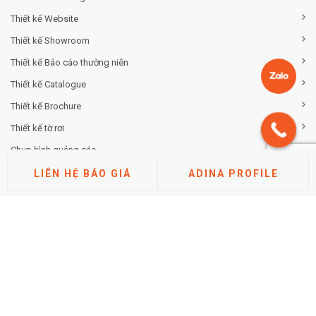
Thiết kế Website
Thiết kế Showroom
Thiết kế Báo cáo thường niên
Thiết kế Catalogue
Thiết kế Brochure
Thiết kế tờ rơi
Chụp hình quảng cáo
LIÊN HỆ BÁO GIÁ
ADINA PROFILE
TƯ VẤN THƯƠNG HIỆU
Tư vấn chiến lược khác biệt hóa thương hiệu
Tư vấn định vị thương hiệu
Tư vấn kiến trúc thương hiệu
Tư vấn thuộc tính thương hiệu
Phân tích thị trường cạnh tranh