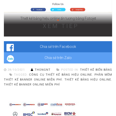
Thiết kế bảng hiệu online ấn tượng bằng Fotojet
XEM TIẾP
Với kho thư viện sẵn có khổng lồ này, việc tạo ra chiếc banner shop
chỉ trong “nháy mắt”. Tất cả đều miễn phí và dành cho tất cả người
dùng. Nếu muốn nâng cấp trải nghiệm, bạn cần chi trả $39.99.
Chia sẻ trên Facebook
Chia sẻ trên Zalo
28/10/2021
THONGNT
POSTED IN:
THIẾT KẾ BIỂN BẢNG
TAGGED:
CÔNG CỤ THIẾT KẾ BẢNG HIỆU ONLINE
,
PHẦN MỀM
THIẾT KẾ BANNER ONLINE MIỄN PHÍ
,
THIẾT KẾ BẢNG HIỆU ONLINE
,
THIẾT KẾ BANNER ONLINE MIỄN PHÍ