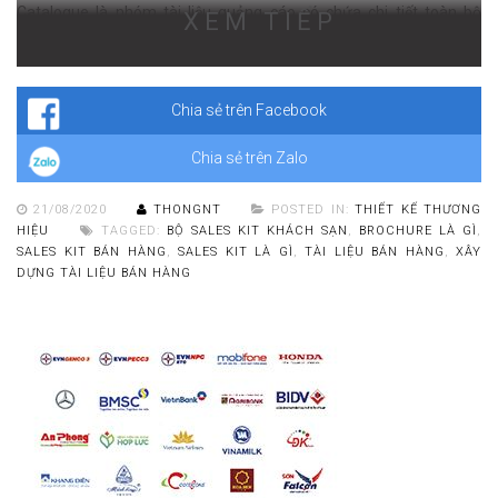
Catalogue là nhóm tài liệu quảng cáo có chứa chi tiết toàn bộ
XEM TIẾP
thông tin về tập sản phẩm, dịch vụ mà công ty cung cấp. Trong đó
bao gồm đặc điểm về hình dạng, cấu tạo, thông số kỹ thuật, công
dụng, cách sử dụng, quy trình sản xuất, giá thành,…của chúng.
Chia sẻ trên Facebook
Chia sẻ trên Zalo
21/08/2020
THONGNT
POSTED IN:
THIẾT KẾ THƯƠNG
HIỆU
TAGGED:
BỘ SALES KIT KHÁCH SẠN
,
BROCHURE LÀ GÌ
,
SALES KIT BÁN HÀNG
,
SALES KIT LÀ GÌ
,
TÀI LIỆU BÁN HÀNG
,
XÂY
DỰNG TÀI LIỆU BÁN HÀNG