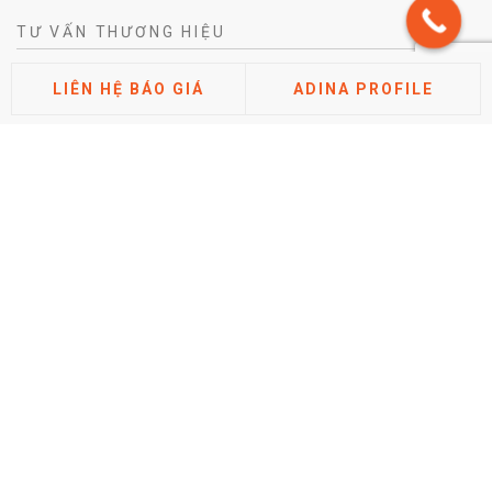
TƯ VẤN THƯƠNG HIỆU
Tư vấn chiến lược khác biệt hóa thương hiệu
LIÊN HỆ BÁO GIÁ
ADINA PROFILE
Tư vấn định vị thương hiệu
Tư vấn kiến trúc thương hiệu
Tư vấn thuộc tính thương hiệu
Phân tích thị trường cạnh tranh
Nghiên cứu đánh giá thương hiệu
TIN TỨC
Hướng dẫn cách điền tờ khai đăng ký nhãn hiệu mới nhất
2026 (Chi tiết từng mục)
Posted by Minh Tâm 30 Th12
Chi phí đăng ký bảo hộ nhãn hiệu mới nhất năm 2026
Posted by Minh Tâm 29 Th12