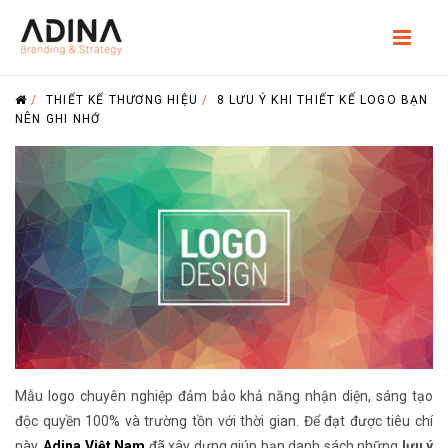
/
THIẾT KẾ THƯƠNG HIỆU
/
8 LƯU Ý KHI THIẾT KẾ LOGO BẠN
NÊN GHI NHỚ
Mẫu logo chuyên nghiệp đảm bảo khả năng nhận diện, sáng tạo
độc quyền 100% và trường tồn với thời gian. Để đạt được tiêu chí
này,
Adina Việt Nam
đã xây dựng giúp bạn danh sách những
lưu ý