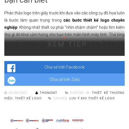
Phác thảo logo trên giấy trước khi đưa vào các công cụ đồ họa luôn
là bước làm quan trọng trong
các bước thiết kế logo chuyên
nghiệp
. Không nhất thiết cứ phải “nhìn chằm chằm” hoặc tìm kiếm
thứ gì đó khơi cảm hứng cho bạn trên màn hình máy tính. Thả lỏng
suy nghĩ, “vẽ nháp” trên giấy hay nghe một bản nhạc, thưởng thức
XEM TIẾP
một ly cafe là những gợi ý hữu ích giúp bạn lên ý tưởng sáng tạo
độc đáo. Khi thiết kế đã phác họa trên giấy, việc đặt chúng vào công
cụ đồ họa chưa muộn. Hãy thử xem hiệu quả đến đâu bạn nhé!
Chia sẻ trên Facebook
Chia sẻ trên Zalo
22/09/2021
THONGNT
POSTED IN:
THIẾT KẾ THƯƠNG
HIỆU
,
THIẾT KẾ LOGO
TAGGED:
LƯU Ý KHI THIẾT KẾ LOGO