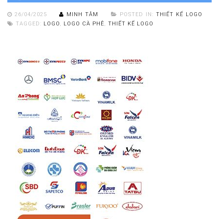
26/04/2025
MINH TÂM
POSTED IN:
THIẾT KẾ LOGO
TAGGED:
LOGO
,
LOGO CÀ PHÊ
,
THIẾT KẾ LOGO