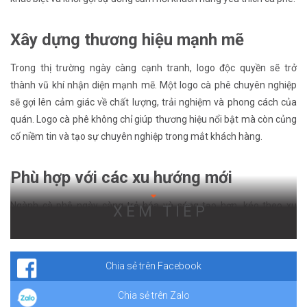
Xây dựng thương hiệu mạnh mẽ
Trong thị trường ngày càng cạnh tranh, logo độc quyền sẽ trở
thành vũ khí nhận diện mạnh mẽ. Một logo cà phê chuyên nghiệp
sẽ gợi lên cảm giác về chất lượng, trải nghiệm và phong cách của
quán. Logo cà phê không chỉ giúp thương hiệu nổi bật mà còn củng
cố niềm tin và tạo sự chuyên nghiệp trong mắt khách hàng.
Phù hợp với các xu hướng mới
Ngành cà phê ngày càng trẻ hóa và sáng tạo hơn, kéo theo xu
XEM TIẾP
hướng thiết kế cũng liên tục thay đổi. Một logo cà phê linh hoạt,
hiện đại và có thể “nâng cấp” theo thời gian sẽ giúp thương hiệu giữ
vững vị thế mà vẫn bắt kịp thị hiếu thẩm mỹ mới.
Chia sẻ trên Facebook
Chia sẻ trên Zalo