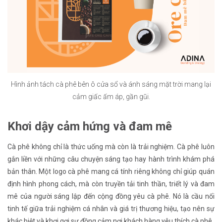
Hình ảnh tách cà phê bên ô cửa sổ và ánh sáng mặt trời mang lại
cảm giấc ấm áp, gần gũi.
Khơi dậy cảm hứng và đam mê
Cà phê không chỉ là thức uống mà còn là trải nghiệm. Cà phê luôn
gắn liền với những câu chuyện sáng tạo hay hành trình khám phá
bản thân. Một logo cà phê mang cá tính riêng không chỉ giúp quán
định hình phong cách, mà còn truyền tải tinh thần, triết lý và đam
mê của người sáng lập đến cộng đồng yêu cà phê. Nó là cầu nối
tinh tế giữa trải nghiệm cá nhân và giá trị thương hiệu, tạo nên sự
khác biệt và khơi gợi sự đồng cảm nơi khách hàng yêu thích cà phê.