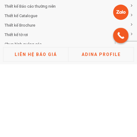
Thiết kế Báo cáo thường niên
Thiết kế Catalogue
Thiết kế Brochure
Thiết kế tờ rơi
Chụp hình quảng cáo
LIÊN HỆ BÁO GIÁ
ADINA PROFILE
TƯ VẤN THƯƠNG HIỆU
Tư vấn chiến lược khác biệt hóa thương hiệu
Tư vấn định vị thương hiệu
Tư vấn kiến trúc thương hiệu
Tư vấn thuộc tính thương hiệu
Phân tích thị trường cạnh tranh
Nghiên cứu đánh giá thương hiệu
TIN TỨC