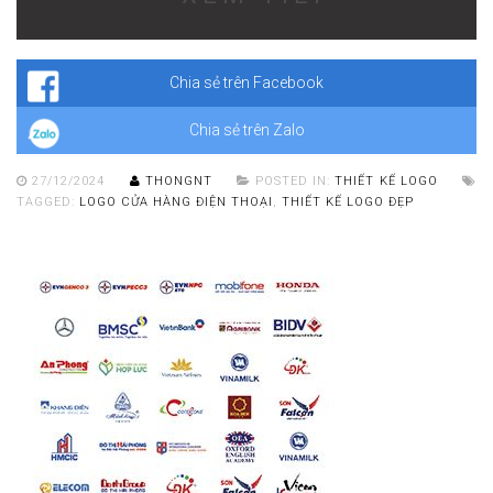
giúp bạn nổi bật và tạo nên dấu ấn riêng. Khi khách hàng đã quen
thuộc với logo của bạn, họ sẽ dễ dàng tìm đến cửa hàng của bạn
hơn và có thể trở thành khách hàng trung thành.
Chia sẻ trên Facebook
Chia sẻ trên Zalo
27/12/2024
THONGNT
POSTED IN:
THIẾT KẾ LOGO
TAGGED:
LOGO CỬA HÀNG ĐIỆN THOẠI
,
THIẾT KẾ LOGO ĐẸP