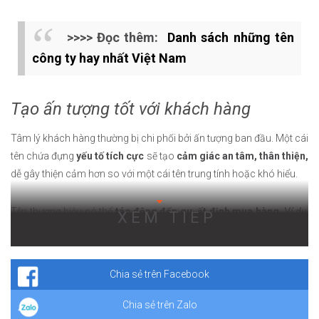
>>>> Đọc thêm:
Danh sách những tên
công ty hay nhất Việt Nam
Tạo ấn tượng tốt với khách hàng
Tâm lý khách hàng thường bị chi phối bởi ấn tượng ban đầu. Một cái
tên chứa đựng
yếu tố tích cực
sẽ tạo
cảm giác an tâm, thân thiện,
dễ gây thiện cảm hơn so với một cái tên trung tính hoặc khó hiểu.
Tên thương hiệu có thể
tác động đến quyết định mua hàng.
Ví dụ,
XEM TIẾP
một công ty bất động sản có tên: Hưng Thịnh, Phát Đạt,… có thể khiến
khách hàng cảm thấy sự tin cậy, hứa hẹn thành công và phát triển khi
lựa chọn dịch vụ của công ty.
Chia sẻ trên Facebook
Chia sẻ trên Zalo