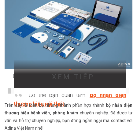
XEM TIẾP
Bộ nhận diện thương hiệu của bệnh viện đa khoa Thái Bình
Có thể bạn quan tâm:
Bộ nhận diện
thương hiệu nội thất
Trên đây là toàn bộ những thành phần hợp thành
bộ nhận diện
thương hiệu bệnh viện, phòng khám
chuyên nghiệp.
Để được tư
vấn và hỗ trợ chuyên nghiệp, bạn đừng ngần ngại mà contact với
Adina Việt Nam nhé!