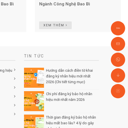
 Bao Bì
Ngành Công Nghệ Bao Bì
XEM THÊM
TIN TỨC
ơng hiệu
Hướng dẫn cách điền tờ khai
đăng ký nhãn hiệu mới nhất
2026 (Chi tiết từng mục)
Posted
by Minh Tâm 30 Th12
Chi phí đăng ký bảo hộ nhãn
hiệu mới nhất năm 2026
Posted
by Minh Tâm 29 Th12
Thời gian đăng ký bảo hộ nhãn
hiệu mất bao lâu? 4 lý do gây