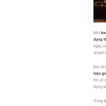
Một
bao
dựng t
ngày cà
doanh n
Bao bì 
hiệu gi
trò vô 
dựng ni
Trong b