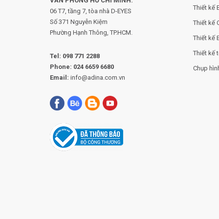
VĂN PHÒNG HỒ CHÍ MINH:
Thiết kế
06 T7, tầng 7, tòa nhà D-EYES
Số 371 Nguyễn Kiệm
Thiết kế 
Phường
Hạnh Thông, TP.HCM.
Thiết kế 
Thiết kế t
Tel:
098 771 2288
Phone:
024 6659 6680
Chụp hìn
Email:
info@adina.com.vn