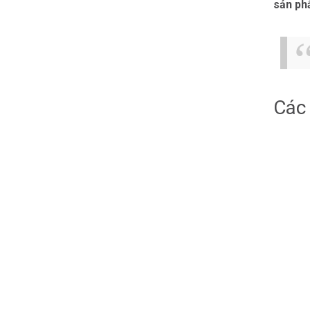
sản ph
Các 