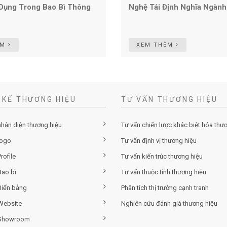
Dụng Trong Bao Bì Thông
Nghệ Tái Định Nghĩa Ngành
ÊM
XEM THÊM
 KẾ THƯƠNG HIỆU
TƯ VẤN THƯƠNG HIỆU
nhận diện thương hiệu
Tư vấn chiến lược khác biệt hóa thư
logo
Tư vấn định vị thương hiệu
rofile
Tư vấn kiến trúc thương hiệu
Bao bì
Tư vấn thuộc tính thương hiệu
Biển bảng
Phân tích thị trường cạnh tranh
 Website
Nghiên cứu đánh giá thương hiệu
 Showroom