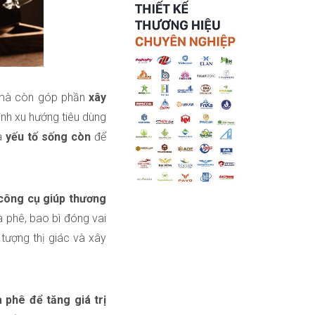
m mà còn góp phần
xây
ảnh xu hướng tiêu dùng
là
yếu tố sống còn
để
công cụ giúp thương
à phê, bao bì đóng vai
tượng thị giác và xây
 phê để tăng giá trị