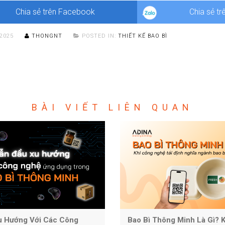
 lượng sản phẩm.
Chia sẻ trên Facebook
Chia sẻ tr
/2025
THONGNT
POSTED IN:
THIẾT KẾ BAO BÌ
BÀI VIẾT LIÊN QUAN
u Hướng Với Các Công
Bao Bì Thông Minh Là Gì? 