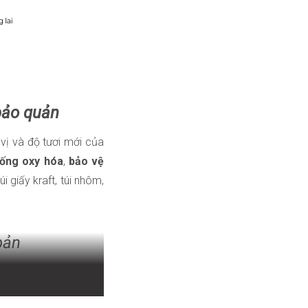
 bảo quản
vị và độ tươi mới của
ống oxy hóa
,
bảo vệ
i giấy kraft, túi nhôm,
bản
o bì cà phê
cần được
p suất phù hợp để bảo