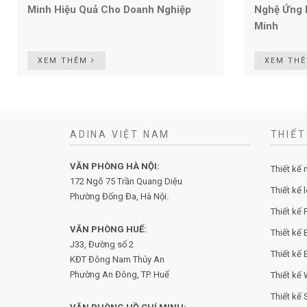
Minh Hiệu Quả Cho Doanh Nghiệp
Nghệ Ứng 
Minh
XEM THÊM
XEM TH
ADINA VIỆT NAM
THIẾT
VĂN PHÒNG HÀ NỘI:
Thiết kế 
172 Ngõ 75 Trần Quang Diệu
Thiết kế 
Phường Đống Đa, Hà Nội.
Thiết kế P
VĂN PHÒNG HUẾ:
Thiết kế 
J33, Đường số 2
Thiết kế 
KĐT Đông Nam Thủy An
Phường An Đông, TP. Huế
Thiết kế
Thiết kế