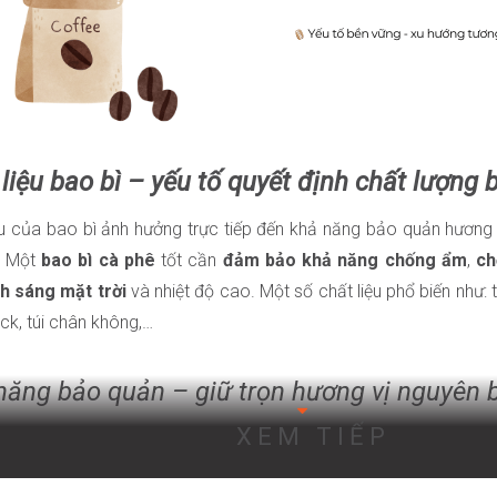
liệu bao bì – yếu tố quyết định chất lượng
ệu của bao bì ảnh hưởng trực tiếp đến khả năng bảo quản hương 
. Một
bao bì cà phê
tốt cần
đảm bảo khả năng chống ẩm
,
ch
h sáng mặt trời
và nhiệt độ cao. Một số chất liệu phổ biến như: tú
ock, túi chân không,…
năng bảo quản – giữ trọn hương vị nguyên 
XEM TIẾP
là một sản phẩm nhạy cảm với không khí và độ ẩm. Vì vậy,
ba
ế chống oxy hóa, ngăn chặn sự xâm nhập của độ ẩm và duy trì á