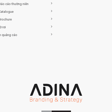
 Báo cáo thường niên
Catalogue
Brochure
ờ rơi
h quảng cáo