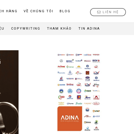
CH HÀNG
VỀ CHÚNG TÔI
BLOG
LIÊN HỆ
ỆU
COPYWRITING
THAM KHẢO
TIN ADINA