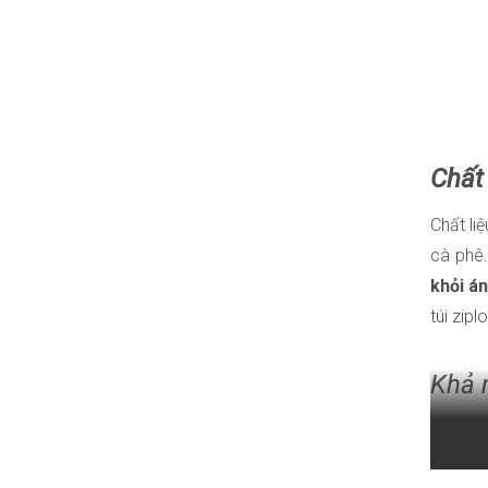
Chất 
Chất li
cà phê
khỏi án
túi zipl
Khả 
Cà phê 
thiết k