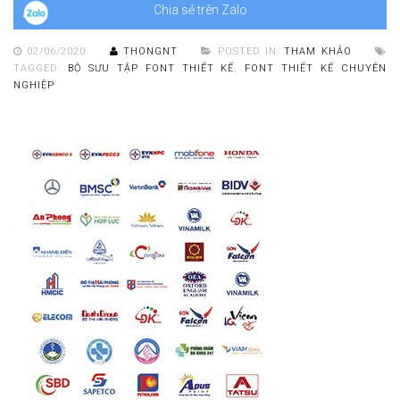
Chia sẻ trên Zalo
02/06/2020
THONGNT
POSTED IN:
THAM KHẢO
TAGGED:
BỘ SƯU TẬP FONT THIẾT KẾ
,
FONT THIẾT KẾ CHUYÊN
NGHIỆP