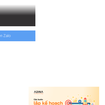
tháng. Do đó, nó cũng
ời tiêu dùng.
ên Zalo