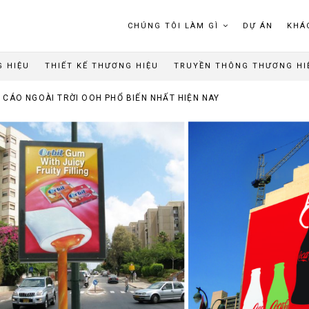
CHÚNG TÔI LÀM GÌ
DỰ ÁN
KHÁ
G HIỆU
THIẾT KẾ THƯƠNG HIỆU
TRUYỀN THÔNG THƯƠNG HI
 CÁO NGOÀI TRỜI OOH PHỔ BIẾN NHẤT HIỆN NAY