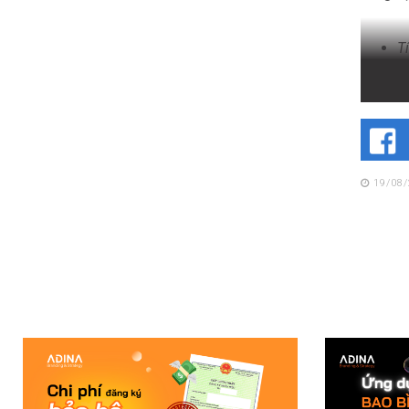
T
Quảng c
giúp tă
19/08