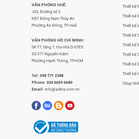
VĂN PHÒNG HUẾ:
Thiết kế 
J33, Đường số 2
Thiết kế 
KĐT Đông Nam Thủy An
Phường An Đông, TP. Huế
Thiết kế
Thiết kế
VĂN PHÒNG HỒ CHÍ MINH:
Thiết kế
06 T7, tầng 7, tòa nhà D-EYES
Số 371 Nguyễn Kiệm
Thiết kế 
Phường
Hạnh Thông, TP.HCM.
Thiết kế 
Thiết kế t
Tel:
098 771 2288
Phone:
024 6659 6680
Chụp hìn
Email:
info@adina.com.vn