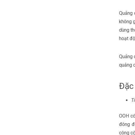
Quảng c
không g
dùng th
hoạt độ
Quảng c
quảng c
Đặc
T
OOH có 
đông đ
công cộ