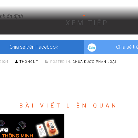
ính ổn định
XEM TIẾP
áo OOH thường có mặt trong thời gian dài, từ vài tuần đến vài 
ng khả năng nhận diện thương hiệu và ghi nhớ thông điệp của ngư
Chia sẻ trên Facebook
Chia sẻ tr
/2024
THONGNT
POSTED IN:
CHƯA ĐƯỢC PHÂN LOẠI
BÀI VIẾT LIÊN QUAN