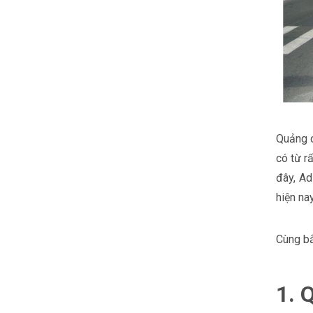
Quảng c
có từ r
đây, Ad
hiện na
Cùng bắ
1. 