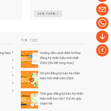
XEM THÊM
TIN TỨC
ơng hiệu
Hướng dẫn cách điền tờ khai
đăng ký nhãn hiệu mới nhất
2026 (Chi tiết từng mục)
Posted
by Minh Tâm 30 Th12
Chi phí đăng ký bảo hộ nhãn
hiệu mới nhất năm 2026
Posted
by Minh Tâm 29 Th12
Thời gian đăng ký bảo hộ nhãn
hiệu mất bao lâu? 4 lý do gây
chậm trễ
Posted by Minh Tâm 26
Th12