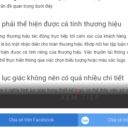
ấn đề quan trọng dưới đây:
 phải thể hiện được cá tính thương hiệu
ng thương hiệu tác động trực tiếp tới cảm xúc của khách hàng. 
i là bộ mặt nhận diện cho toàn thương hiệu. Khớp nối hai lập luận 
 hiện được cá tính riêng của thương hiệu. Việc truyền tải thông
thể thực hiện thông qua việc chọn biểu tượng hoặc màu sắc logo.
 lục giác không nên có quá nhiều chi tiết
o ý nghĩa hình lục giác trong thiết kế logo, có thể thấy việc sử d
XEM TIẾP
iểu tượng của bạn trở nên rườm rà, khó hiểu, thiếu cuốn hút v
phục được khách hàng. Hãy cố gắng áp dụng những đường nét rõ 
 để logo của bạn trông dễ nhận diện hơn nhé!
Chia sẻ trên Facebook
Chia sẻ tr