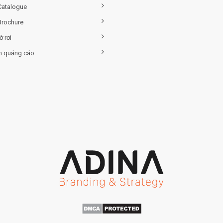
Catalogue
Brochure
ờ rơi
h quảng cáo