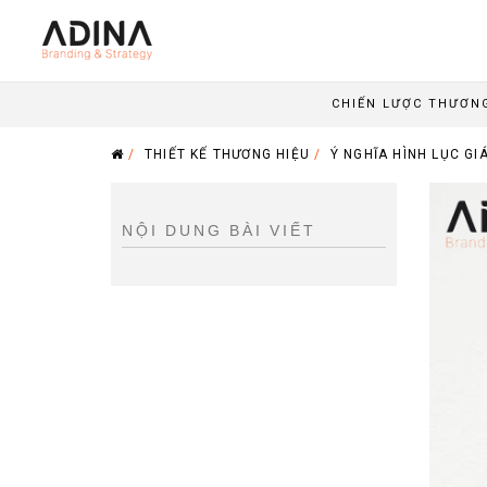
CHIẾN LƯỢC THƯƠN
/
THIẾT KẾ THƯƠNG HIỆU
/
Ý NGHĨA HÌNH LỤC GI
NỘI DUNG BÀI VIẾT