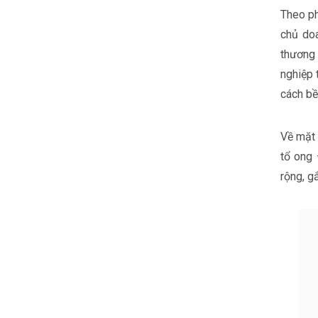
Theo ph
chủ doa
thương 
nghiệp 
cách bề
Về mặt 
tổ ong 
rộng, g