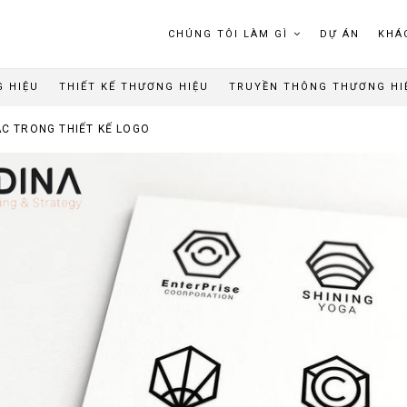
CHÚNG TÔI LÀM GÌ
DỰ ÁN
KHÁ
G HIỆU
THIẾT KẾ THƯƠNG HIỆU
TRUYỀN THÔNG THƯƠNG HI
ÁC TRONG THIẾT KẾ LOGO