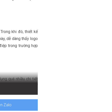
Trong khi đó, thiết kế
này, dễ dàng thấy logo
 điệp trong trường hợp
ụng quá nhiều chi tiết
à chắc chắn không thể
ràng, kết hợp màu sắc
ên Zalo