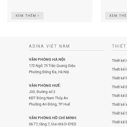
XEM THÊM
XEM TH
ADINA VIỆT NAM
THIẾT
VĂN PHÒNG HÀ NỘI:
Thiết kế 
172 Ngõ 75 Trần Quang Diệu
Thiết kế 
Phường Đống Đa, Hà Nội.
Thiết kế P
VĂN PHÒNG HUẾ:
Thiết kế 
J33, Đường số 2
Thiết kế 
KĐT Đông Nam Thủy An
Phường An Đông, TP. Huế
Thiết kế
Thiết kế
VĂN PHÒNG HỒ CHÍ MINH:
Thiết kế
06 T7, tầng 7, tòa nhà D-EYES