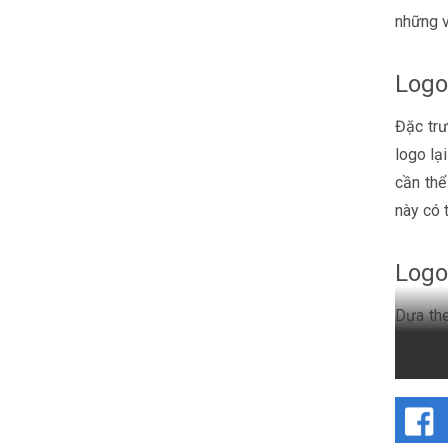
những v
Logo
Đặc trư
logo lạ
cần thể
này có 
Logo
Dựa the
khiến b
thuyết 
cân đối