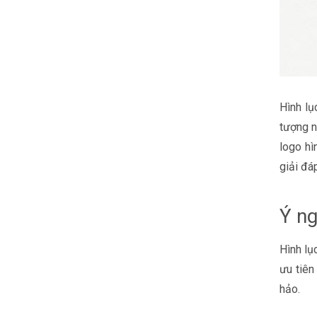
Hình lụ
tượng n
logo hì
giải đá
Ý ng
Hình lụ
ưu tiê
hảo.