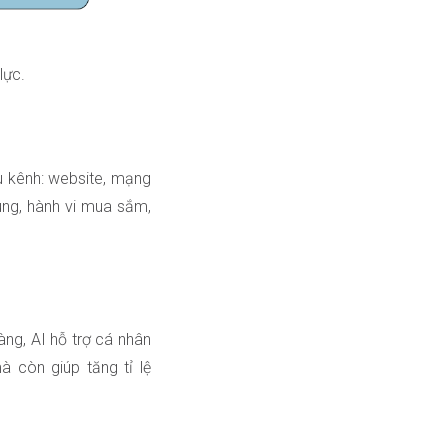
lực.
ều kênh: website, mạng
ùng, hành vi mua sắm,
àng, AI hỗ trợ cá nhân
à còn giúp tăng tỉ lệ