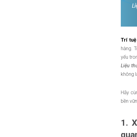
Trí tuệ
hàng. T
yếu tro
Liệu th
không l
Hãy cù
bền vữn
1. 
quan