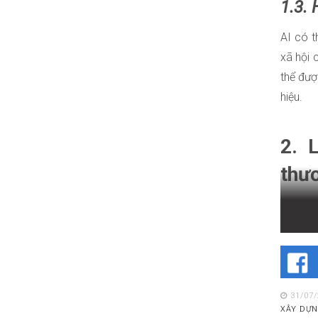
1.3.
AI có t
xã hội 
thể đượ
hiệu.
2. 
thư
AI đang
trong v
thương 
31/07
XÂY DỰN