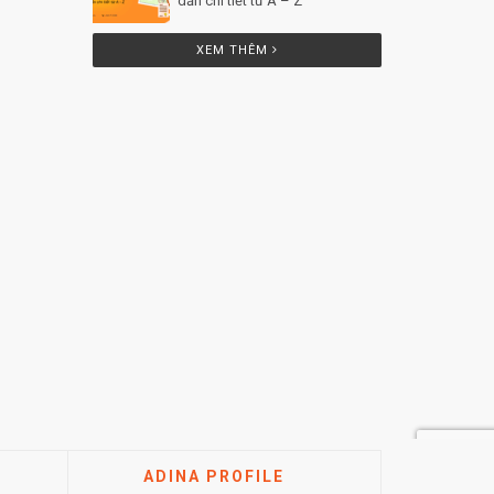
dẫn chi tiết từ A – Z
Posted by
Minh Tâm 25 Th12
XEM THÊM
ADINA PROFILE