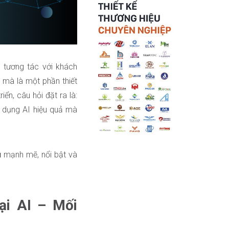
 tương tác với khách
, mà là một phần thiết
ển, câu hỏi đặt ra là:
dụng AI hiệu quả mà
u
mạnh mẽ, nổi bật và
ại AI – Mối