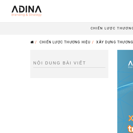
CHIẾN LƯỢC THƯƠN
/
CHIẾN LƯỢC THƯƠNG HIỆU
/
XÂY DỰNG THƯƠNG 
NỘI DUNG BÀI VIẾT