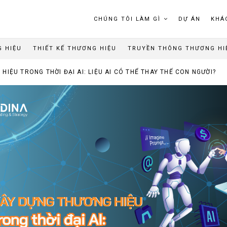
CHÚNG TÔI LÀM GÌ
DỰ ÁN
KHÁ
G HIỆU
THIẾT KẾ THƯƠNG HIỆU
TRUYỀN THÔNG THƯƠNG HI
HIỆU TRONG THỜI ĐẠI AI: LIỆU AI CÓ THỂ THAY THẾ CON NGƯỜI?