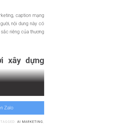
arketing, caption mạng
gười, nội dung này có
n sắc riêng của thương
ời xây dựng
ả hoạt động, đặc biệt
 xét đến việc xây dựng
ên Zalo
TAGGED:
AI MARKETING
,