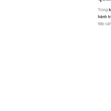
Trong
k
hành t
tiếp cậ