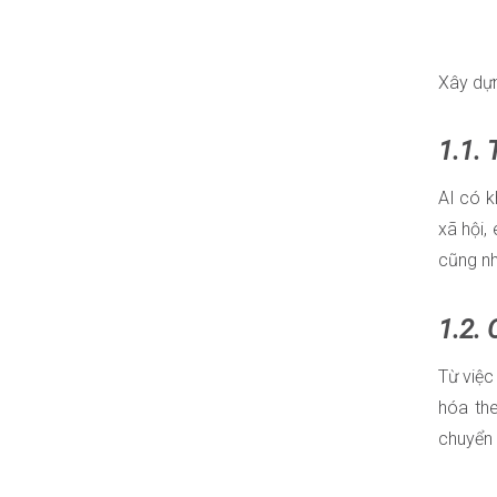
Xây dựn
1.1. 
AI có k
xã hội,
cũng nh
1.2.
Từ việc
hóa the
chuyển 