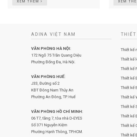
XEM THÊM
XEM TH
ADINA VIỆT NAM
THIẾT
VĂN PHÒNG HÀ NỘI:
Thiết kế 
172 Ngõ 75 Trần Quang Diệu
Thiết kế 
Phường Đống Đa, Hà Nội.
Thiết kế P
VĂN PHÒNG HUẾ:
Thiết kế 
J33, Đường số 2
Thiết kế 
KĐT Đông Nam Thủy An
Phường An Đông, TP. Huế
Thiết kế
Thiết kế
VĂN PHÒNG HỒ CHÍ MINH:
Thiết kế
06 T7, tầng 7, tòa nhà D-EYES
Số 371 Nguyễn Kiệm
Thiết kế 
Phường
Hạnh Thông, TP.HCM.
Thiết kế 