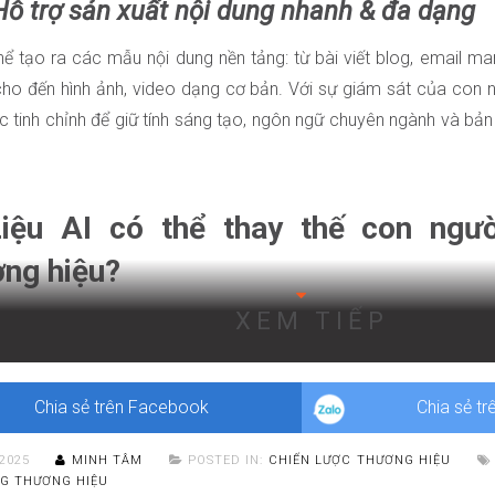
 Hỗ trợ sản xuất nội dung nhanh & đa dạng
hể tạo ra các mẫu nội dung nền tảng: từ bài viết blog, email m
cho đến hình ảnh, video dạng cơ bản. Với sự giám sát của con n
c tinh chỉnh để giữ tính sáng tạo, ngôn ngữ chuyên ngành và bả
Liệu AI có thể thay thế con ngư
ơng hiệu?
XEM TIẾP
 trở thành công cụ đắc lực giúp doanh nghiệp nâng cao hiệu qu
iệc phân tích dữ liệu và tối ưu quy trình vận hành. Tuy nhiên, khi
hiệu,
AI vẫn không thể thay thế vai trò của con người
.
Chia sẻ trên Facebook
Chia sẻ tr
/2025
MINH TÂM
POSTED IN:
CHIẾN LƯỢC THƯƠNG HIỆU
G THƯƠNG HIỆU