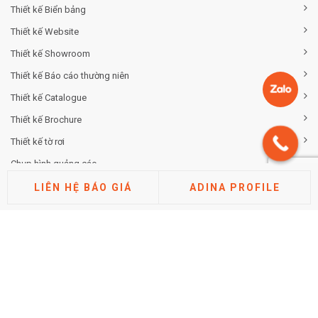
Thiết kế Biển bảng
Thiết kế Website
Thiết kế Showroom
Thiết kế Báo cáo thường niên
Thiết kế Catalogue
Thiết kế Brochure
Thiết kế tờ rơi
Chụp hình quảng cáo
LIÊN HỆ BÁO GIÁ
ADINA PROFILE
TƯ VẤN THƯƠNG HIỆU
Tư vấn chiến lược khác biệt hóa thương hiệu
Tư vấn định vị thương hiệu
Tư vấn kiến trúc thương hiệu
Tư vấn thuộc tính thương hiệu
Phân tích thị trường cạnh tranh