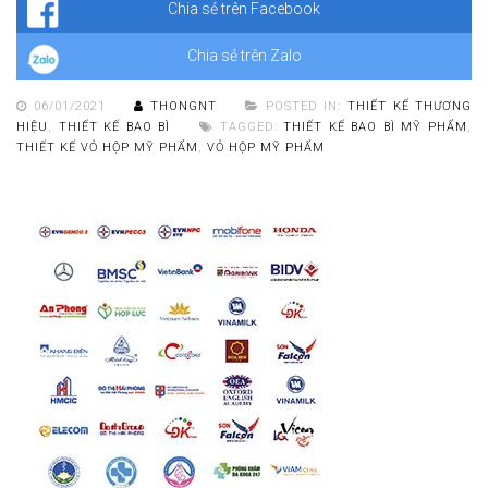
Chia sẻ trên Facebook
Chia sẻ trên Zalo
06/01/2021
THONGNT
POSTED IN:
THIẾT KẾ THƯƠNG
HIỆU
,
THIẾT KẾ BAO BÌ
TAGGED:
THIẾT KẾ BAO BÌ MỸ PHẨM
,
THIẾT KẾ VỎ HỘP MỸ PHẨM
,
VỎ HỘP MỸ PHẨM