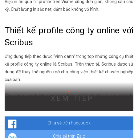
Việc in ấn qua fill profile trên Visme cũng đơn giản, không cần cầu
kỳ. Chất lượng in sắc nét, đảm bảo không vỡ hình.
Thiết kế profile công ty online với
Scribus
Ứng dụng tiếp theo được “vinh danh” trong top những công cụ thiết
kế profile công ty online là Scribus. Trên thực tế, Scribus được sử
dụng để thay thế nguồn mở cho công việc thiết kế chuyên nghiệp
của bạn.
Ứng dụng trực tuyến này hoàn toàn miễn phí. Nó có giàu diện đa
XEM TIẾP
dạng tính năng, giúp người dùng thoải sức thể hiện ý tưởng sáng
tạo bản thân. Trong đó phải kể tớ tính năng hỗ trợ CMYK, tách màu
PostScript, in ấn sắc nét.
Chia sẻ trên Facebook
Chia sẻ trên Zalo