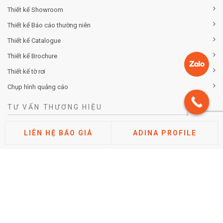
Thiết kế Showroom
Thiết kế Báo cáo thường niên
Thiết kế Catalogue
Thiết kế Brochure
Thiết kế tờ rơi
Chụp hình quảng cáo
TƯ VẤN THƯƠNG HIỆU
Tư vấn chiến lược khác biệt hóa thương hiệu
LIÊN HỆ BÁO GIÁ
ADINA PROFILE
Tư vấn định vị thương hiệu
Tư vấn kiến trúc thương hiệu
Tư vấn thuộc tính thương hiệu
Phân tích thị trường cạnh tranh
Nghiên cứu đánh giá thương hiệu