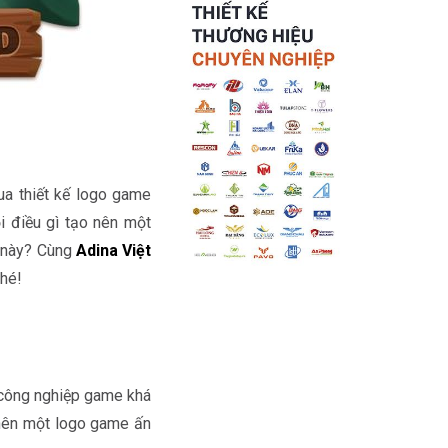
a thiết kế logo game
 điều gì tạo nên một
m này? Cùng
Adina Việt
nhé!
công nghiệp game khá
o nên một logo game ấn