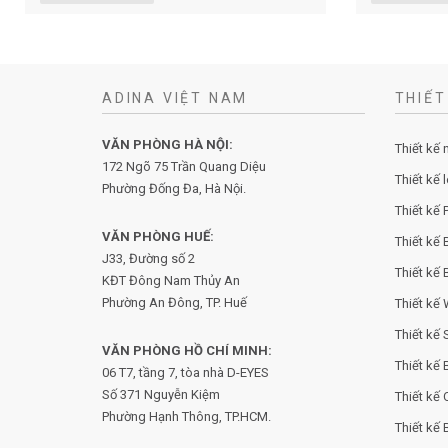
ADINA VIỆT NAM
THIẾT
VĂN PHÒNG HÀ NỘI:
Thiết kế 
172 Ngõ 75 Trần Quang Diệu
Thiết kế 
Phường Đống Đa, Hà Nội.
Thiết kế P
VĂN PHÒNG HUẾ:
Thiết kế 
J33, Đường số 2
Thiết kế 
KĐT Đông Nam Thủy An
Phường An Đông, TP. Huế
Thiết kế
Thiết kế
VĂN PHÒNG HỒ CHÍ MINH:
Thiết kế
06 T7, tầng 7, tòa nhà D-EYES
Số 371 Nguyễn Kiệm
Thiết kế 
Phường
Hạnh Thông, TP.HCM.
Thiết kế 