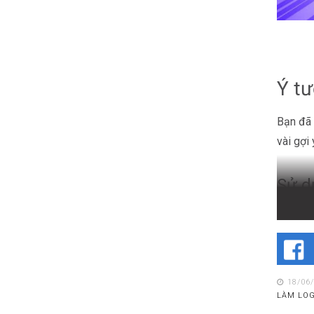
Ý tư
Bạn đã 
vài gợi
Sử d
Nếu tựa
vui nhộ
18/06
LÀM LO