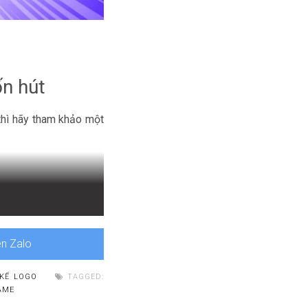
ốn hút
thì hãy tham khảo một
hì biểu trưng trò chơi
ên Zalo
 KẾ LOGO
TAGGED:
AME