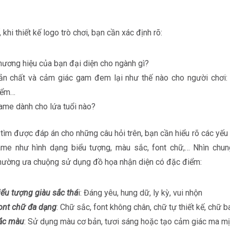
 khi thiết kế logo trò chơi, bạn cần xác định rõ:
hương hiệu của bạn đại diện cho ngành gì?
ản chất và cảm giác gam đem lại như thế nào cho người chơi: Kị
iểm…
ame dành cho lứa tuổi nào?
 tìm được đáp án cho những câu hỏi trên, bạn cần hiểu rõ các yếu
ame như hình dạng biểu tượng, màu sắc, font chữ,…
Nhìn chun
ường ưa chuộng sử dụng đồ họa nhận diện có đặc điểm:
iểu tượng giàu sắc thá
i: Đáng yêu, hung dữ, ly kỳ, vui nhộn
ont chữ đa dạng
: Chữ sắc, font không chân, chữ tự thiết kế, chữ 
ắc màu
: Sử dụng màu cơ bản, tươi sáng hoặc tạo cảm giác ma mị