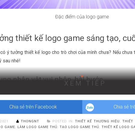
Đặc điểm của logo game
ởng thiết kế logo game sáng tạo, cu
có ý tưởng thiết kế logo cho trò chơi của mình chưa? Nếu chưa 
 ý sau nhé!
ụng nhân vật vui nhộn, hài hước
XEM TIẾP
 game phát hành mang tính vui tươi, khơi gợi bầu không khí vô tư t
n, hài hước sẽ phù hợp hơn cả. Đó có thể là:
Chia sẻ trên Facebook
Chia sẻ tr
/2021
THONGNT
POSTED IN:
THIẾT KẾ THƯƠNG HIỆU
,
THIẾT
GO GAME
,
LÀM LOGO GAME THỦ
,
TẠO LOGO GAME THỦ
,
THIẾT KẾ LOGO G