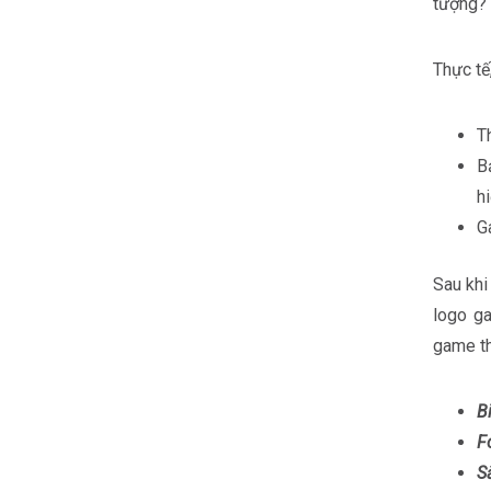
tượng?
Thực tế,
T
B
h
G
Sau khi
logo g
game th
B
F
S