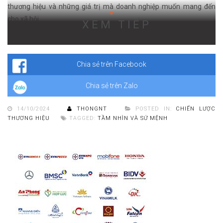
thương hiệu và những giá trị mà doanh nghiệp muốn mang đến
cho xã hội.
XEM TIẾP
Tầm nhìn thương hiệu phải dựa trên mục đích của thương hiệu – lý
do cốt lõi cho sự tồn tại của doanh nghiệp, ngoài việc tạo lợi nhuận.
Chia sẻ trên Facebook
Chia sẻ trên Zalo
14/10/2024
THONGNT
POSTED IN:
CHIẾN LƯỢC
THƯƠNG HIỆU
TAGGED:
TẦM NHÌN VÀ SỨ MỆNH