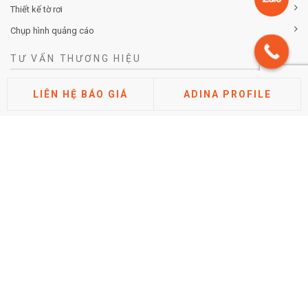
Thiết kế tờ rơi
Chụp hình quảng cáo
TƯ VẤN THƯƠNG HIỆU
Tư vấn chiến lược khác biệt hóa thương hiệu
LIÊN HỆ BÁO GIÁ
ADINA PROFILE
Tư vấn định vị thương hiệu
Tư vấn kiến trúc thương hiệu
Tư vấn thuộc tính thương hiệu
Phân tích thị trường cạnh tranh
Nghiên cứu đánh giá thương hiệu
TIN TỨC
Hướng dẫn cách điền tờ khai đăng ký nhãn hiệu mới nhất
2026 (Chi tiết từng mục)
Posted by Minh Tâm 30 Th12