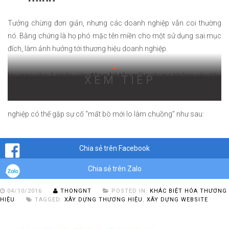
Tưởng chừng đơn giản, nhưng các doanh nghiệp vẫn coi thường
nó. Bằng chứng là họ phó mặc tên miền cho một sử dụng sai mục
đích, làm ảnh hưởng tới thương hiệu doanh nghiệp.
Họ giao cho 1 nhân viên
đăng ký tên miền
nhưng không yêu cầu
XEM TIẾP
chuyển tên miền khi cá nhân hoặc đơn vị nào đó đăng ký hộ. Sau
một thời gian vận hành và hết hạn tên miền, khi cần mua lại, doanh
nghiệp có thể gặp sự cố “mất bò mới lo làm chuồng” như sau:
Chia sẻ trên Facebook
Chia sẻ trên Zalo
04/10/2016
THONGNT
POSTED IN:
KHÁC BIỆT HÓA THƯƠNG
HIỆU
TAGGED:
XÂY DỰNG THƯƠNG HIỆU
,
XÂY DỰNG WEBSITE