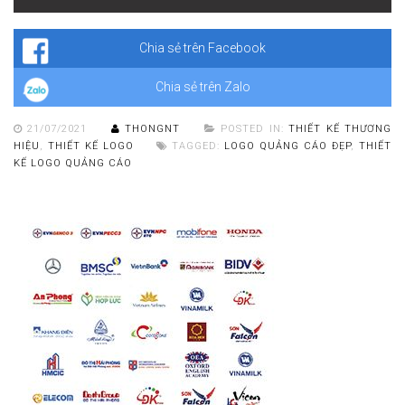
Theo các nghiên cứu mới nhất cho thấy:
Chia sẻ trên Facebook
Chia sẻ trên Zalo
21/07/2021
THONGNT
POSTED IN:
THIẾT KẾ THƯƠNG
HIỆU
,
THIẾT KẾ LOGO
TAGGED:
LOGO QUẢNG CÁO ĐẸP
,
THIẾT
KẾ LOGO QUẢNG CÁO