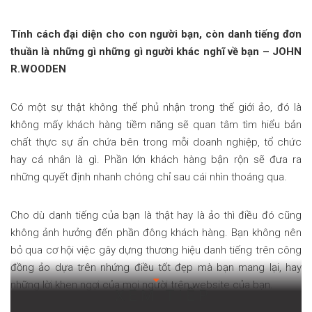
Tính cách đại diện cho con người bạn, còn danh tiếng đơn
thuần là những gì những gì người khác nghĩ về bạn – JOHN
R.WOODEN
Có một sự thật không thể phủ nhận trong thế giới ảo, đó là
không mấy khách hàng tiềm năng sẽ quan tâm tìm hiểu bản
chất thực sự ẩn chứa bên trong mỗi doanh nghiệp, tổ chức
hay cá nhân là gì. Phần lớn khách hàng bận rộn sẽ đưa ra
những quyết định nhanh chóng chỉ sau cái nhìn thoáng qua.
Cho dù danh tiếng của bạn là thật hay là ảo thì điều đó cũng
không ảnh hưởng đến phần đông khách hàng. Bạn không nên
bỏ qua cơ hội việc gây dựng thương hiệu danh tiếng trên công
đồng ảo dựa trên nhứng điều tốt đẹp mà bạn mang lại, hay
những lời khen ngợi của mọi người trên website của bạn.
XEM TIẾP