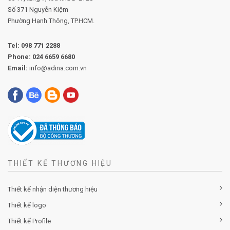
KĐT Đông Nam Thủy An
Phường An Đông, TP. Huế
VĂN PHÒNG HỒ CHÍ MINH:
06 T7, tầng 7, tòa nhà D-EYES
Số 371 Nguyễn Kiệm
Phường
Hạnh Thông, TP.HCM.
Tel:
098 771 2288
Phone:
024 6659 6680
Email:
info@adina.com.vn
THIẾT KẾ THƯƠNG HIỆU