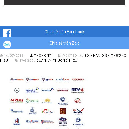
Giám sát quản lý thương hiệu trong thế giới ảo ngày nay đóng
một vai trò quan trọng như bất kỳ phương thức marketing nào.
Chia sẻ trên Facebook
Chia sẻ trên Zalo
16/07/2016
THONGNT
POSTED IN:
BỘ NHẬN DIỆN THƯƠNG
HIỆU
TAGGED:
QUAN LY THUONG HIEU