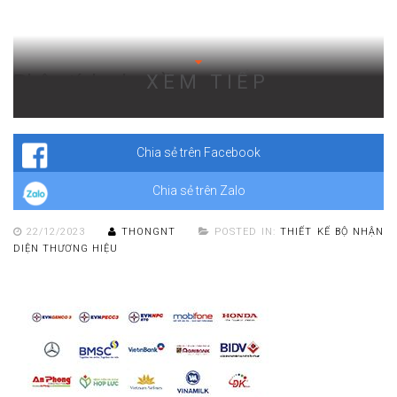
Phân tích nhu cầu
XEM TIẾP
Chúng tôi lắng nghe và hiểu rõ nhu cầu của bạn, từ đó xác định
mục tiêu và định hình chiến lược thiết kế thương hiệu phù hợp.
Chia sẻ trên Facebook
Chia sẻ trên Zalo
22/12/2023
THONGNT
POSTED IN:
THIẾT KẾ BỘ NHẬN
DIỆN THƯƠNG HIỆU