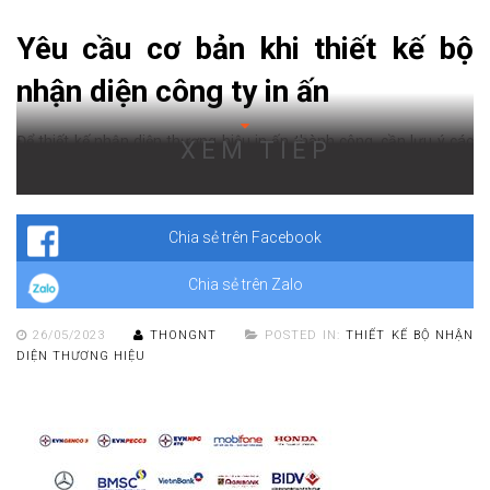
Yêu cầu cơ bản khi thiết kế bộ
nhận diện công ty in ấn
Để thiết kế nhận diện thương hiệu in ấn thành công, cần lưu ý các
XEM TIẾP
yếu tố như màu sắc, hình ảnh, kiểu chữ, logo và thông điệp mà
công ty muốn gửi đến khách hàng. Tất cả các yếu tố này cùng nhau
tạo nên một hình ảnh đồng nhất và dễ nhận biết cho thương hiệu.
Chia sẻ trên Facebook
Chia sẻ trên Zalo
26/05/2023
THONGNT
POSTED IN:
THIẾT KẾ BỘ NHẬN
DIỆN THƯƠNG HIỆU