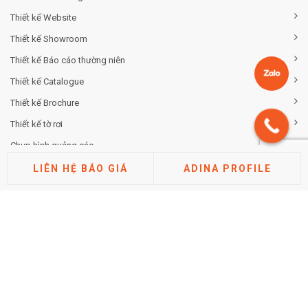
Thiết kế Website
Thiết kế Showroom
Thiết kế Báo cáo thường niên
Thiết kế Catalogue
Thiết kế Brochure
Thiết kế tờ rơi
Chụp hình quảng cáo
LIÊN HỆ BÁO GIÁ
ADINA PROFILE
TƯ VẤN THƯƠNG HIỆU
Tư vấn chiến lược khác biệt hóa thương hiệu
Tư vấn định vị thương hiệu
Tư vấn kiến trúc thương hiệu
Tư vấn thuộc tính thương hiệu
Phân tích thị trường cạnh tranh