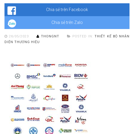
nâng cao giá trị thương hiệu.
Chia sẻ trên Facebook
Chia sẻ trên Zalo
26/05/2023
THONGNT
POSTED IN:
THIẾT KẾ BỘ NHẬN
DIỆN THƯƠNG HIỆU