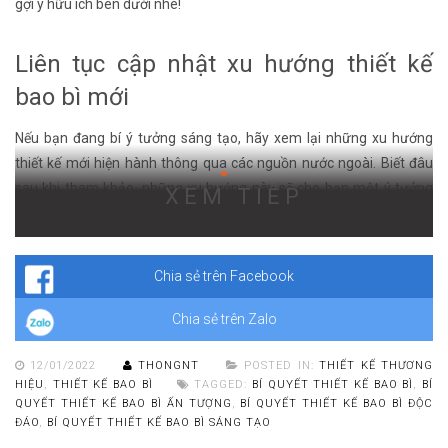
gợi ý hữu ích bên dưới nhé!
Liên tục cập nhật xu hướng thiết kế
bao bì mới
Nếu bạn đang bí ý tưởng sáng tạo, hãy xem lại những xu hướng
thiết kế mới hiện hành thông qua các nguồn nước ngoài. Biết đâu
sau khi tham khảo, những xu hướng này sẽ cho bạn một ý tưởng
XEM TIẾP
mới lạ, thời thượng. Trong đó xu hướng thiết kế tối giản được thịnh
hành hơn cả. Hãy ghi nhớ ngay ví quyết thiết kế bao bì sáng tạo này
nhé!
Chia sẻ trên Facebook
Chia sẻ trên Zalo
12/01/2022
THONGNT
POSTED IN:
THIẾT KẾ THƯƠNG
HIỆU
,
THIẾT KẾ BAO BÌ
TAGGED:
BÍ QUYẾT THIẾT KẾ BAO BÌ
,
BÍ
QUYẾT THIẾT KẾ BAO BÌ ẤN TƯỢNG
,
BÍ QUYẾT THIẾT KẾ BAO BÌ ĐỘC
ĐÁO
,
BÍ QUYẾT THIẾT KẾ BAO BÌ SÁNG TẠO