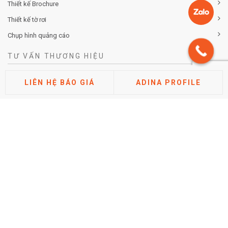
Thiết kế Brochure
Thiết kế tờ rơi
Chụp hình quảng cáo
TƯ VẤN THƯƠNG HIỆU
Tư vấn chiến lược khác biệt hóa thương hiệu
LIÊN HỆ BÁO GIÁ
ADINA PROFILE
Tư vấn định vị thương hiệu
Tư vấn kiến trúc thương hiệu
Tư vấn thuộc tính thương hiệu
Phân tích thị trường cạnh tranh
Nghiên cứu đánh giá thương hiệu
TIN TỨC
Hướng dẫn cách điền tờ khai đăng ký nhãn hiệu mới nhất
2026 (Chi tiết từng mục)
Posted by Minh Tâm 30 Th12