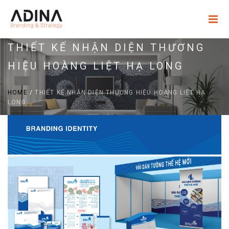
THIẾT KẾ NHẬN DIỆN THƯƠNG
HIỆU HOÀNG LIỆT HẠ LONG
HOME
/
THIẾT KẾ NHẬN DIỆN THƯƠNG HIỆU HOÀNG LIỆT HẠ
LONG