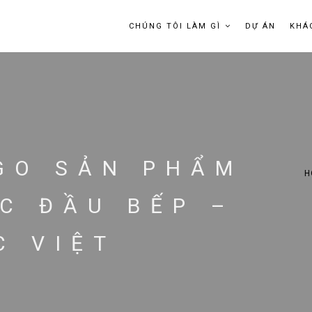
CHÚNG TÔI LÀM GÌ
DỰ ÁN
KHÁ
OGO SẢN PHẨM
H
C ĐẦU BẾP –
C VIỆT