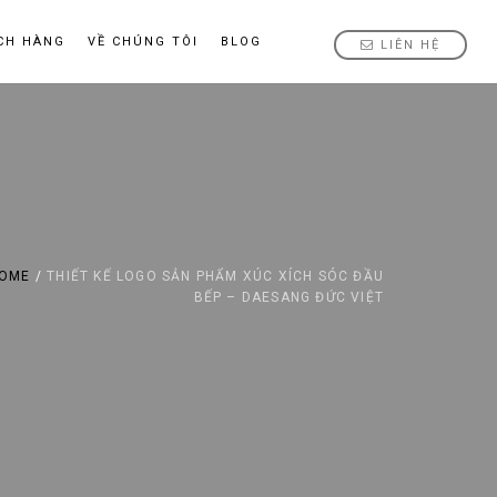
CH HÀNG
VỀ CHÚNG TÔI
BLOG
LIÊN HỆ
OME
/
THIẾT KẾ LOGO SẢN PHẨM XÚC XÍCH SÓC ĐẦU
BẾP – DAESANG ĐỨC VIỆT