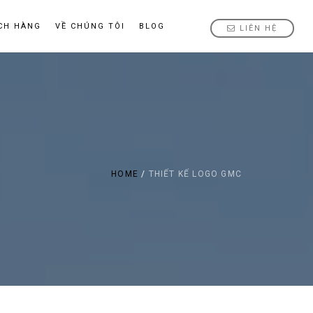
CH HÀNG
VỀ CHÚNG TÔI
BLOG
LIÊN HỆ
HOME
/
THIẾT KẾ LOGO GMC