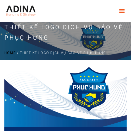
THIẾT KẾ LOGO DỊCH VỤ BẢO VỆ
PHỤC HƯNG
HOME
/
THIẾT KẾ LOGO DỊCH VỤ BẢO VỆ PHỤC HƯNG