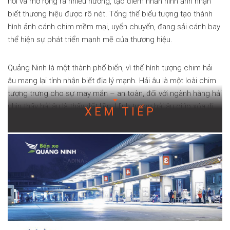
nối và mở rộng ra nhiều hướng, tạo điểm nhấn hình ảnh nhận
biết thương hiệu được rõ nét. Tổng thể biểu tượng tạo thành
hình ảnh cánh chim mềm mại, uyển chuyển, đang sải cánh bay
thể hiện sự phát triển mạnh mẽ của thương hiệu.
Quảng Ninh là một thành phố biển, vì thế hình tượng chim hải
âu mang lại tính nhận biết địa lý mạnh. Hải âu là một loài chim
tượng trưng cho sự may mắn – an toàn, đối với ngành hàng hải
nhìn thấy hải âu là thấy đất liền. Hình tượng hải âu giúp xóa đi
XEM TIẾP
tư tưởng cũ về bến xe nhếch nhác nhiều tệ nạn, thay vào đó
đem tới ấn tượng về một thương hiệu hiện đại, năng động, uy
tín.