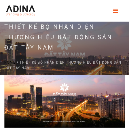
THIẾT KẾ BỘ NHẬN DIỆN
THƯƠNG HIỆU BẤT ĐỘNG SẢN
ĐẤT TÂY NAM
HOME
/
THIẾT KẾ BỘ NHẬN DIỆN THƯƠNG HIỆU BẤT ĐỘNG SẢN
ĐẤT TÂY NAM