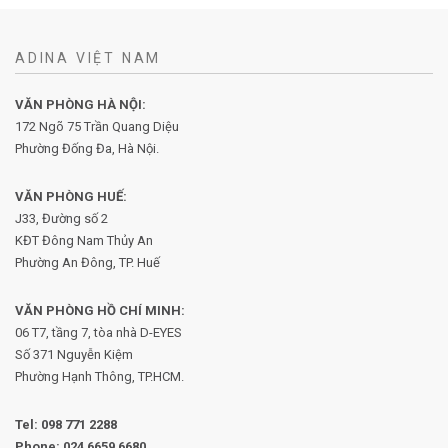
ADINA VIỆT NAM
VĂN PHÒNG HÀ NỘI:
172 Ngõ 75 Trần Quang Diệu
Phường Đống Đa, Hà Nội.
VĂN PHÒNG HUẾ:
J33, Đường số 2
KĐT Đông Nam Thủy An
Phường An Đông, TP. Huế
VĂN PHÒNG HỒ CHÍ MINH:
06 T7, tầng 7, tòa nhà D-EYES
Số 371 Nguyễn Kiệm
Phường
Hạnh Thông, TP.HCM.
Tel:
098 771 2288
Phone:
024 6659 6680