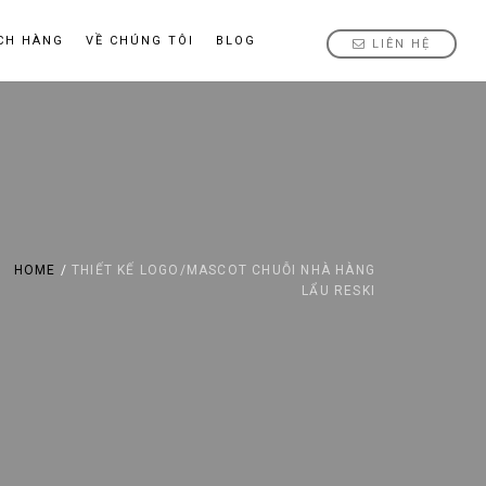
CH HÀNG
VỀ CHÚNG TÔI
BLOG
LIÊN HỆ
HOME
/
THIẾT KẾ LOGO/MASCOT CHUỖI NHÀ HÀNG
LẨU RESKI